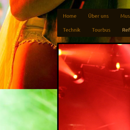
Home
Über uns
Mus
Technik
Tourbus
Re