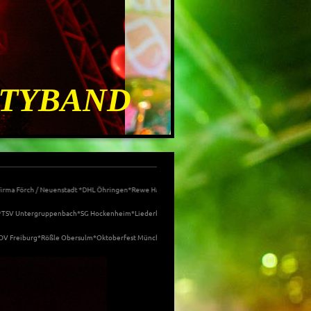
RTYBAND
Neuenstadt *DHL Öhringen*Rewe Handelsgruppe Wiesloch*Firma Scheuerle / Pfedelbach*Geno Stut
penbach*SG Hockenheim*Liederkranz Murrhardt*Pa Shop Auchter Backnang *Butzelhexen Offtershe
ßle Obersulm*Oktoberfest München *Maschinenbau Ekkelt Heilbronn*In Drink Bad Rappenau*Tenn