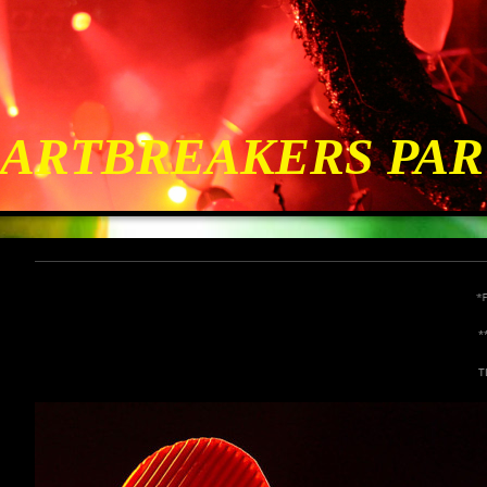
EARTBREAKERS PA
*Firma Förch / 
**TSV Untergrup
TDV Freiburg*Rö